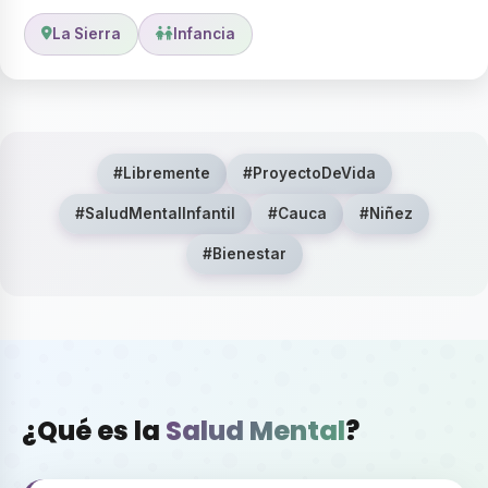
La Sierra
Infancia
#Libremente
#ProyectoDeVida
#SaludMentalInfantil
#Cauca
#Niñez
#Bienestar
¿Qué es la
Salud Mental
?